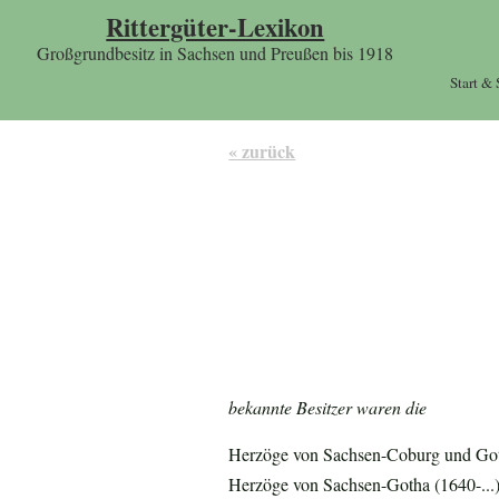
Rittergüter-Lexikon
Großgrundbesitz in Sachsen und Preußen bis 1918
Start &
« zurück
bekannte Besitzer waren die
Herzöge von Sachsen-Coburg und Go
Herzöge von Sachsen-Gotha (1640-...