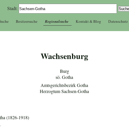
Stadt:
 Suche
Besitzersuche
Regionalsuche
Kontakt & Blog
Datenschutz
Wachsenburg
Burg
sö. Gotha
Amtsgerichtsbezirk Gotha
Herzogtum Sachsen-Gotha
tha (1826-1918)
)