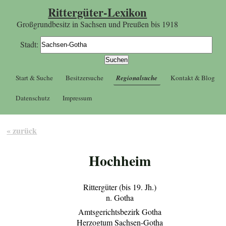
Rittergüter-Lexikon
Großgrundbesitz in Sachsen und Preußen bis 1918
Stadt:
Start & Suche
Besitzersuche
Regionalsuche
Kontakt & Blog
Datenschutz
Impressum
« zurück
Hochheim
Rittergüter (bis 19. Jh.)
n. Gotha
Amtsgerichtsbezirk Gotha
Herzogtum Sachsen-Gotha