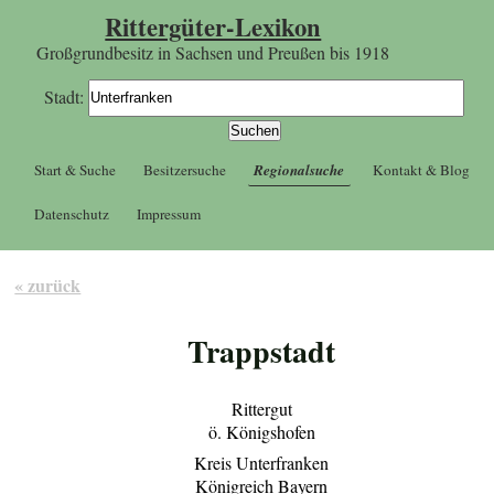
Rittergüter-Lexikon
Großgrundbesitz in Sachsen und Preußen bis 1918
Stadt:
Start & Suche
Besitzersuche
Regionalsuche
Kontakt & Blog
Datenschutz
Impressum
« zurück
Trappstadt
Rittergut
ö. Königshofen
Kreis Unterfranken
Königreich Bayern