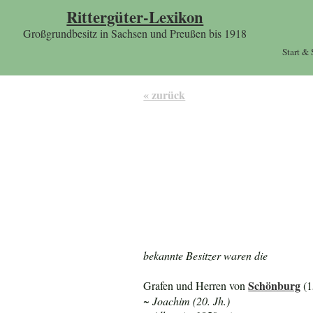
Rittergüter-Lexikon
Großgrundbesitz in Sachsen und Preußen bis 1918
Start &
« zurück
bekannte Besitzer waren die
Schönburg
Grafen und Herren von
(1
~ Joachim (20. Jh.)