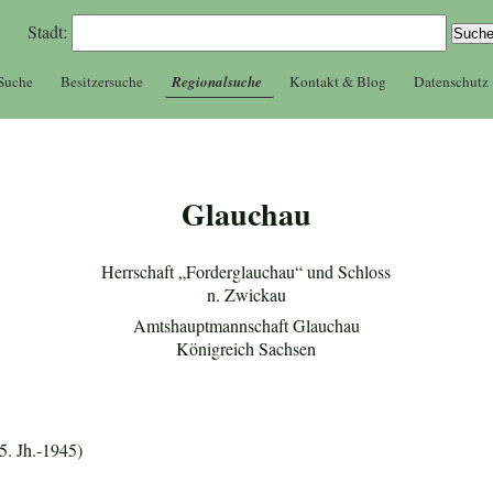
Stadt:
 Suche
Besitzersuche
Regionalsuche
Kontakt & Blog
Datenschutz
Glauchau
Herrschaft „Forderglauchau“ und Schloss
n. Zwickau
Amtshauptmannschaft Glauchau
Königreich Sachsen
5. Jh.-1945)