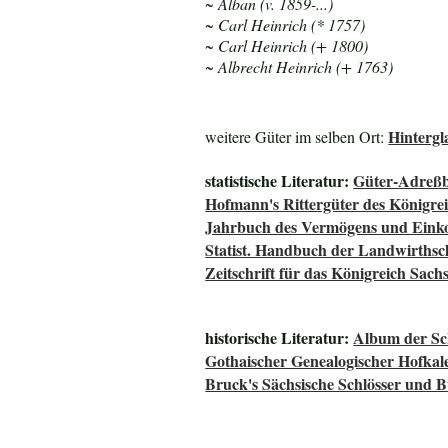
~ Alban (v. 1859-...)
~ Carl Heinrich (* 1757)
~ Carl Heinrich (+ 1800)
~ Albrecht Heinrich (+ 1763)
Hinterg
weitere Güter im selben Ort:
statistische Literatur:
Güter-Adreßb
Hofmann's Rittergüter des Königre
Jahrbuch des Vermögens und Einko
Statist. Handbuch der Landwirthsc
Zeitschrift für das Königreich Sach
historische Literatur:
Album der Sch
Gothaischer Genealogischer Hofkal
Bruck's Sächsische Schlösser und 