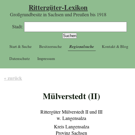
Rittergüter-Lexikon
Großgrundbesitz in Sachsen und Preußen bis 1918
Stadt:
Start & Suche
Besitzersuche
Regionalsuche
Kontakt & Blog
Datenschutz
Impressum
« zurück
Mülverstedt (II)
Rittergüter Mülverstedt II und III
w. Langensalza
Kreis Langensalza
Provinz Sachsen