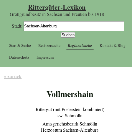
Rittergüter-Lexikon
Großgrundbesitz in Sachsen und Preußen bis 1918
Stadt:
Start & Suche
Besitzersuche
Regionalsuche
Kontakt & Blog
Datenschutz
Impressum
« zurück
Vollmershain
Rittergut (mit Posterstein kombiniert)
sw. Schmölln
Amtsgerichtsbezirk Schmölln
Herzogtum Sachsen-Altenburg