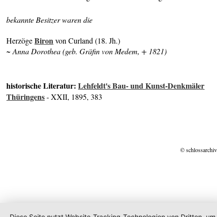
bekannte Besitzer waren die
Biron
Herzöge
von Curland (18. Jh.)
~ Anna Dorothea (geb. Gräfin von Medem, + 1821)
historische Literatur:
Lehfeldt's Bau- und Kunst-Denkmäler
Thüringens
- XXII, 1895, 383
© schlossarchiv
Diese Seite nutzt Website-Tracking-Technologien von Dritten, um