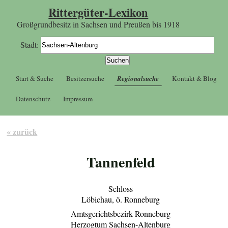
Rittergüter-Lexikon
Großgrundbesitz in Sachsen und Preußen bis 1918
Stadt:
Start & Suche
Besitzersuche
Regionalsuche
Kontakt & Blog
Datenschutz
Impressum
« zurück
Tannenfeld
Schloss
Löbichau, ö. Ronneburg
Amtsgerichtsbezirk Ronneburg
Herzogtum Sachsen-Altenburg