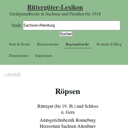
Rittergüter-Lexikon
Großgrundbesitz in Sachsen und Preußen bis 1918
Stadt:
Start & Suche
Besitzersuche
Regionalsuche
Kontakt & Blog
Datenschutz
Impressum
« zurück
Röpsen
Rittergut (bis 19. Jh.) und Schloss
n. Gera
Amtsgerichtsbezirk Ronneburg
Herzogtum Sachsen-Altenburg