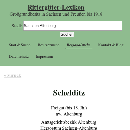
Rittergüter-Lexikon
Großgrundbesitz in Sachsen und Preußen bis 1918
Stadt:
Start & Suche
Besitzersuche
Regionalsuche
Kontakt & Blog
Datenschutz
Impressum
« zurück
Schelditz
Freigut (bis 18. Jh.)
nw. Altenburg
Amtsgerichtsbezirk Altenburg
Herzogtum Sachsen-Altenburg