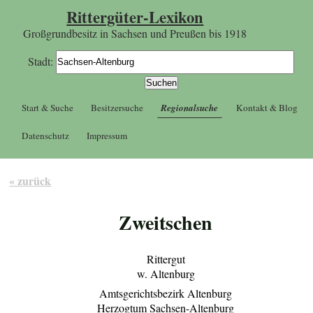
Rittergüter-Lexikon
Großgrundbesitz in Sachsen und Preußen bis 1918
Stadt:
Start & Suche
Besitzersuche
Regionalsuche
Kontakt & Blog
Datenschutz
Impressum
« zurück
Zweitschen
Rittergut
w. Altenburg
Amtsgerichtsbezirk Altenburg
Herzogtum Sachsen-Altenburg