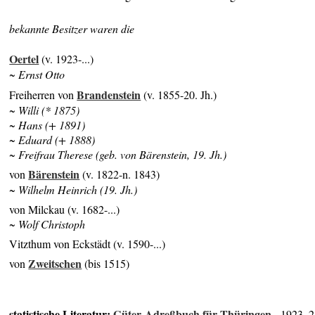
bekannte Besitzer waren die
Oertel
(v. 1923-...)
~ Ernst Otto
Brandenstein
Freiherren von
(v. 1855-20. Jh.)
~ Willi (* 1875)
~ Hans (+ 1891)
~ Eduard (+ 1888)
~ Freifrau Therese (geb. von Bärenstein, 19. Jh.)
Bärenstein
von
(v. 1822-n. 1843)
~ Wilhelm Heinrich (19. Jh.)
von Milckau (v. 1682-...)
~ Wolf Christoph
Vitzthum von Eckstädt (v. 1590-...)
Zweitschen
von
(bis 1515)
statistische Literatur:
Güter-Adreßbuch für Thüringen
- 1923, 