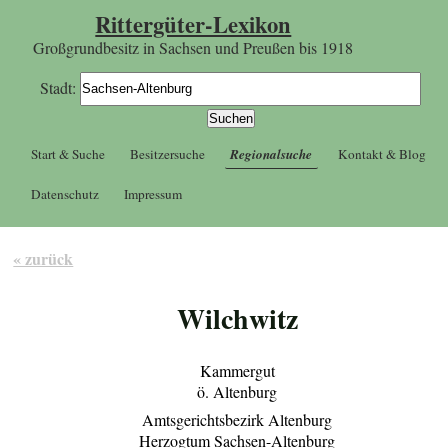
Rittergüter-Lexikon
Großgrundbesitz in Sachsen und Preußen bis 1918
Stadt:
Start & Suche
Besitzersuche
Regionalsuche
Kontakt & Blog
Datenschutz
Impressum
« zurück
Wilchwitz
Kammergut
ö. Altenburg
Amtsgerichtsbezirk Altenburg
Herzogtum Sachsen-Altenburg