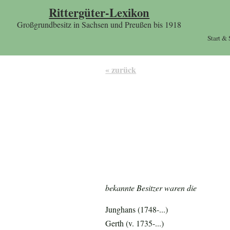
Rittergüter-Lexikon
Großgrundbesitz in Sachsen und Preußen bis 1918
Start &
« zurück
bekannte Besitzer waren die
Junghans (1748-...)
Gerth (v. 1735-...)