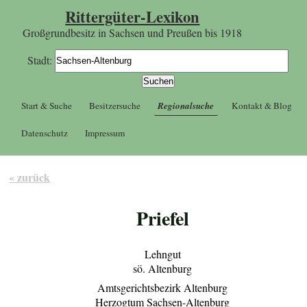
Rittergüter-Lexikon
Großgrundbesitz in Sachsen und Preußen bis 1918
Stadt:
Start & Suche
Besitzersuche
Regionalsuche
Kontakt & Blog
Datenschutz
Impressum
« zurück
Priefel
Lehngut
sö. Altenburg
Amtsgerichtsbezirk Altenburg
Herzogtum Sachsen-Altenburg