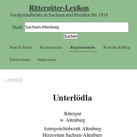
Rittergüter-Lexikon
Großgrundbesitz in Sachsen und Preußen bis 1918
Stadt:
Start & Suche
Besitzersuche
Regionalsuche
Kontakt & Blog
Datenschutz
Impressum
« zurück
Unterlödla
Rittergut
w. Altenburg
Amtsgerichtsbezirk Altenburg
Herzogtum Sachsen-Altenburg