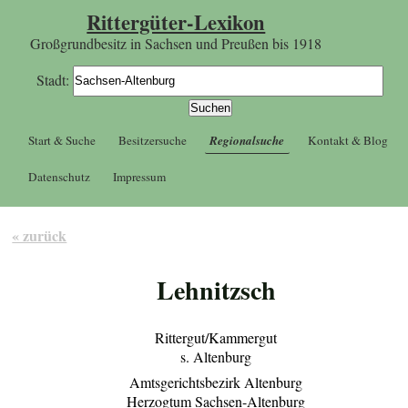
Rittergüter-Lexikon
Großgrundbesitz in Sachsen und Preußen bis 1918
Stadt:
Start & Suche
Besitzersuche
Regionalsuche
Kontakt & Blog
Datenschutz
Impressum
« zurück
Lehnitzsch
Rittergut/Kammergut
s. Altenburg
Amtsgerichtsbezirk Altenburg
Herzogtum Sachsen-Altenburg