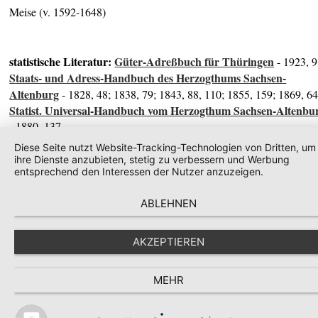
Meise (v. 1592-1648)
statistische Literatur:
Güter-Adreßbuch für Thüringen
- 1923, 9
Staats- und Adress-Handbuch des Herzogthums Sachsen-
Altenburg
- 1828, 48; 1838, 79; 1843, 88, 110; 1855, 159; 1869, 6
Statist. Universal-Handbuch vom Herzogthum Sachsen-Altenbu
- 1880, 137
Diese Seite nutzt Website-Tracking-Technologien von Dritten, um
ihre Dienste anzubieten, stetig zu verbessern und Werbung
historische Literatur:
Lehfeldt's Bau- und Kunst-Denkmäler
entsprechend den Interessen der Nutzer anzuzeigen.
Thüringens
- XXI, 1895, 174
ABLEHNEN
AKZEPTIEREN
© schlossarchiv
MEHR