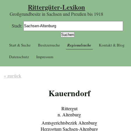
Rittergüter-Lexikon
Großgrundbesitz in Sachsen und Preußen bis 1918
Stadt:
Start & Suche
Besitzersuche
Regionalsuche
Kontakt & Blog
Datenschutz
Impressum
« zurück
Kauerndorf
Rittergut
n. Altenburg
Amtsgerichtsbezirk Altenburg
Herzogtum Sachsen-Altenburg