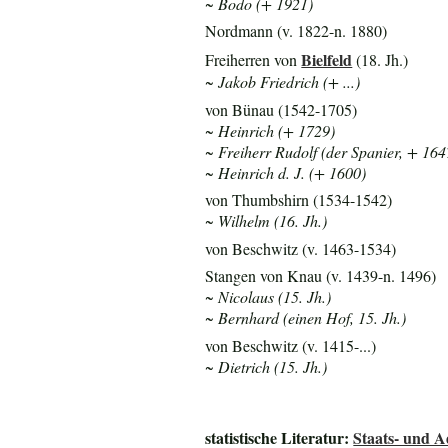
~ Bodo (+ 1921)
Nordmann (v. 1822-n. 1880)
Bielfeld
Freiherren von
(18. Jh.)
~ Jakob Friedrich (+ ...)
von Bünau (1542-1705)
~ Heinrich (+ 1729)
~ Freiherr Rudolf (der Spanier, + 164
~ Heinrich d. J. (+ 1600)
von Thumbshirn (1534-1542)
~ Wilhelm (16. Jh.)
von Beschwitz (v. 1463-1534)
Stangen von Knau (v. 1439-n. 1496)
~ Nicolaus (15. Jh.)
~ Bernhard (einen
Hof, 15. Jh.)
von Beschwitz (v. 1415-...)
~ Dietrich (15. Jh.)
statistische Literatur:
Staats- und 