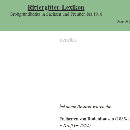
Rittergüter-Lexikon
Großgrundbesitz in Sachsen und Preußen bis 1918
Start &
« zurück
bekannte Besitzer waren die
Bodenhausen
Freiherren von
(1885-n
~ Kraft (+ 1952)