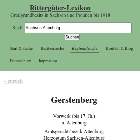
Rittergüter-Lexikon
Großgrundbesitz in Sachsen und Preußen bis 1918
Stadt:
Start & Suche
Besitzersuche
Regionalsuche
Kontakt & Blog
Datenschutz
Impressum
« zurück
Gerstenberg
Vorwerk (bis 17. Jh.)
n. Altenburg
Amtsgerichtsbezirk Altenburg
Herzogtum Sachsen-Altenburg