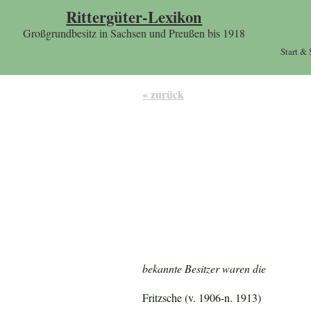
Rittergüter-Lexikon
Großgrundbesitz in Sachsen und Preußen bis 1918
Start &
« zurück
bekannte Besitzer waren die
Fritzsche (v. 1906-n. 1913)