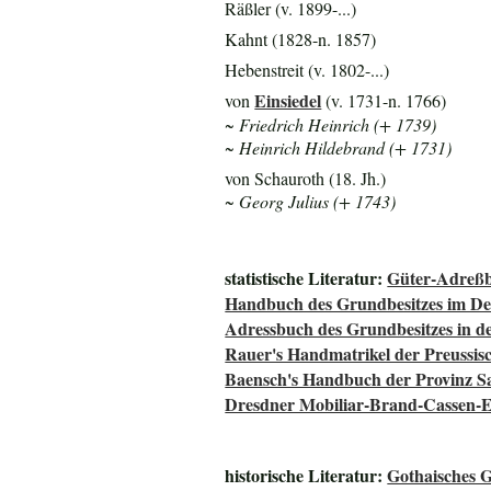
Räßler (v. 1899-...)
Kahnt (1828-n. 1857)
Hebenstreit (v. 1802-...)
Einsiedel
von
(v. 1731-n. 1766)
~ Friedrich Heinrich (+ 1739)
~ Heinrich Hildebrand (+ 1731)
von Schauroth (18. Jh.)
~ Georg Julius (+ 1743)
statistische Literatur:
Güter-Adreßb
Handbuch des Grundbesitzes im De
Adressbuch des Grundbesitzes in d
Rauer's Handmatrikel der Preussisc
Baensch's Handbuch der Provinz S
Dresdner Mobiliar-Brand-Cassen-E
historische Literatur:
Gothaisches 