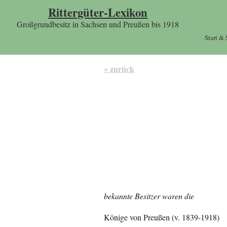
Rittergüter-Lexikon
Großgrundbesitz in Sachsen und Preußen bis 1918
Start &
« zurück
bekannte Besitzer waren die
Könige von Preußen (v. 1839-1918)