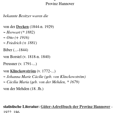
Provinz Hannover
bekannte Besitzer waren die
Decken
von der
(1844-n. 1929)
~ Herwart (* 1882)
~ Otto (+ 1916)
~ Friedrich (+ 1881)
Biber (...-1844)
von Borstel (v. 1818-n. 1840)
Preusner (v. 1791-...)
Klinckowström
von
(v. 1772-...)
~ Johanna Marie Cäcilie (geb. von Klinckowström)
~ Cäcilia Maria (geb. von der Mehden, * 1679)
von der Mehden (18. Jh.)
statistische Literatur:
Güter-Adreßbuch der Provinz Hannover
-
1922, 186