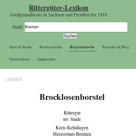
Rittergüter-Lexikon
Großgrundbesitz in Sachsen und Preußen bis 1918
Stadt:
Start & Suche
Besitzersuche
Regionalsuche
Kontakt & Blog
Datenschutz
Impressum
« zurück
Brocklosenborstel
Rittergut
nö. Stade
Kreis Kehdingen
Herzogtum Bremen