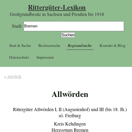
Rittergüter-Lexikon
Großgrundbesitz in Sachsen und Preußen bis 1918
Stadt:
Start & Suche
Besitzersuche
Regionalsuche
Kontakt & Blog
Datenschutz
Impressum
« zurück
Allwörden
Rittergüter Allwörden I, II (Augustenhof) und III (bis 18. Jh.)
sö. Freiburg
Kreis Kehdingen
Herzogtum Bremen