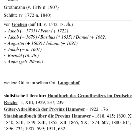
Grothmann (v. 1849-n. 1907)
Schütte (v. 1772-n. 1840)
Goeben
von
(auf III, v. 1542-18. Jh.)
~ Jakob (+ 1751) / Peter (+ 1722)
~ Jakob (+ 1679) / Basilius (* 1635) / Daniel (+ 1682)
~ Augustin (+ 1669) / Johann (+ 1691)
~ Jakob (+ n. 1601)
~ Bartold (16. Jh.)
~ Anna (geb. Rütow)
Langenhof
weitere Güter im selben Ort:
statistische Literatur:
Handbuch des Grundbesitzes im Deutsch
Reiche
- I, XIII, 1929, 237, 239
Güter-Adreßbuch der Provinz Hannover
- 1922, 176
Staatshandbuch über die Provinz Hannover
- 1818, 415; 1830, XI
1840, XIII; 1849, XIII; 1855, XII; 1865, XX; 1874, 607; 1880, 614;
1896, 734; 1907, 599; 1911, 632