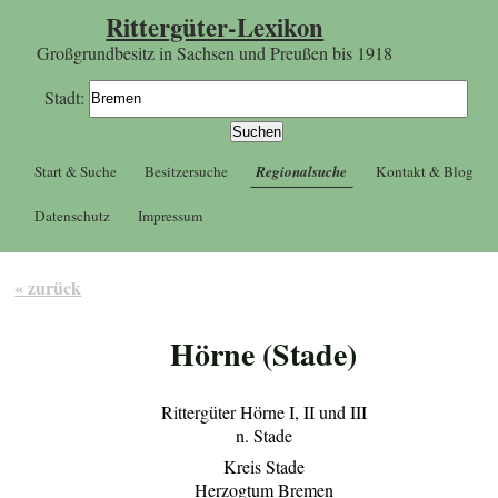
Rittergüter-Lexikon
Großgrundbesitz in Sachsen und Preußen bis 1918
Stadt:
Start & Suche
Besitzersuche
Regionalsuche
Kontakt & Blog
Datenschutz
Impressum
« zurück
Hörne (Stade)
Rittergüter Hörne I, II und III
n. Stade
Kreis Stade
Herzogtum Bremen