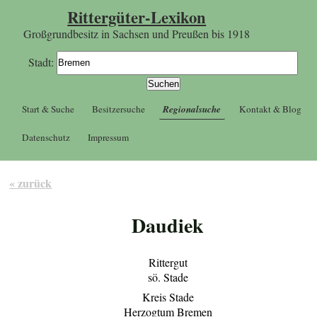
Rittergüter-Lexikon
Großgrundbesitz in Sachsen und Preußen bis 1918
Stadt:
Start & Suche
Besitzersuche
Regionalsuche
Kontakt & Blog
Datenschutz
Impressum
« zurück
Daudiek
Rittergut
sö. Stade
Kreis Stade
Herzogtum Bremen