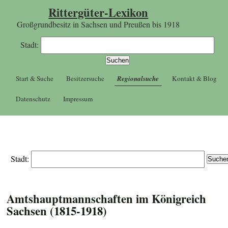
Rittergüter-Lexikon
Großgrundbesitz in Sachsen und Preußen bis 1918
Stadt:
Start & Suche
Besitzersuche
Regionalsuche
Kontakt & Blog
Datenschutz
Impressum
Stadt:
Amtshauptmannschaften im Königreich
Sachsen (1815-1918)