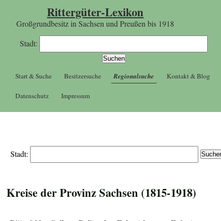
Rittergüter-Lexikon
Großgrundbesitz in Sachsen und Preußen bis 1918
Stadt:
Start & Suche
Besitzersuche
Regionalsuche
Kontakt & Blog
Datenschutz
Impressum
Stadt:
Kreise der Provinz Sachsen (1815-1918)