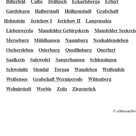
Bitterfeld
Calbe
Delitzsch
Eckartsberga
Erfurt
Gardelegen
Halberstadt
Heiligenstadt
Grafschaft
Hohnstein
Jerichow I
Jerichow II
Langensalza
Liebenwerda
Mansfelder Gebirgskreis
Mansfelder Seekreis
Merseburg
Mühlhausen
Naumburg
Neuhaldensleben
Oschersleben
Osterburg
Quedlinburg
Querfurt
Saalkreis
Salzwedel
Sangerhausen
Schleusingen
Schweinitz
Stendal
Torgau
Wanzleben
Weißenfels
Weißensee
Grafschaft Wernigerode
Wittenberg
Wolmirstedt
Worbis
Zeitz
Ziegenrück
© schlossarchiv