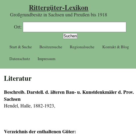
Rittergüter-Lexikon
Großgrundbesitz in Sachsen und Preußen bis 1918
Ort:
Start & Suche
Besitzersuche
Regionalsuche
Kontakt & Blog
Datenschutz
Impressum
Literatur
Beschreib. Darstell. d. älteren Bau- u. Kunstdenkmäler d. Prov.
Sachsen
Hendel, Halle, 1882-1923,
Verzeichnis der enthaltenen Güter: