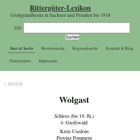
Rittergüter-Lexikon
Großgrundbesitz in Sachsen und Preußen bis 1918
Ort:
Start & Suche
Besitzersuche
Regionalsuche
Kontakt & Blog
Datenschutz
Impressum
« zurück
Wolgast
Schloss (bis 19. Jh.)
ö. Greifswald
Kreis Usedom
Provinz Pommern