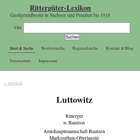
Rittergüter-Lexikon
Großgrundbesitz in Sachsen und Preußen bis 1918
Ort:
Start & Suche
Besitzersuche
Regionalsuche
Kontakt & Blog
Datenschutz
Impressum
« zurück
Luttowitz
Rittergut
n. Bautzen
Amtshauptmannschaft Bautzen
Markgraftum Oberlausitz