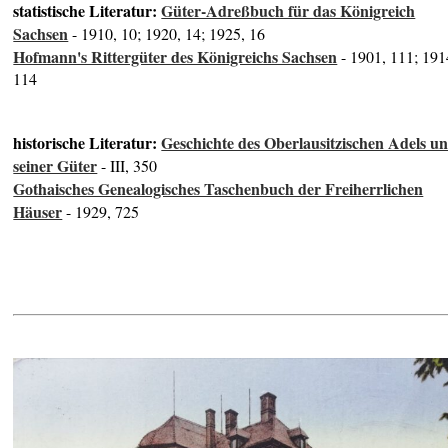
statistische Literatur:
Güter-Adreßbuch für das Königreich
Sachsen
- 1910, 10; 1920, 14; 1925, 16
Hofmann's Rittergüter des Königreichs Sachsen
- 1901, 111; 191
114
historische Literatur:
Geschichte des Oberlausitzischen Adels u
seiner Güter
- III, 350
Gothaisches Genealogisches Taschenbuch der Freiherrlichen
Häuser
- 1929, 725