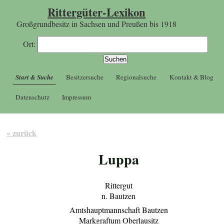
Rittergüter-Lexikon
Großgrundbesitz in Sachsen und Preußen bis 1918
Ort:
Start & Suche
Besitzersuche
Regionalsuche
Kontakt & Blog
Datenschutz
Impressum
« zurück
Luppa
Rittergut
n. Bautzen
Amtshauptmannschaft Bautzen
Markgraftum Oberlausitz