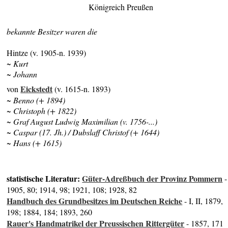
Königreich Preußen
bekannte Besitzer waren die
Hintze (v. 1905-n. 1939)
~ Kurt
~ Johann
Eickstedt
von
(v. 1615-n. 1893)
~ Benno (+ 1894)
~ Christoph (+ 1822)
~ Graf August Ludwig Maximilian (v. 1756-...)
~ Caspar (17. Jh.) / Dubslaff Christof (+ 1644)
~ Hans (+ 1615)
statistische Literatur:
Güter-Adreßbuch der Provinz Pommern
-
1905, 80; 1914, 98; 1921, 108; 1928, 82
Handbuch des Grundbesitzes im Deutschen Reiche
- I, II, 1879,
198; 1884, 184; 1893, 260
Rauer's Handmatrikel der Preussischen Rittergüter
- 1857, 171