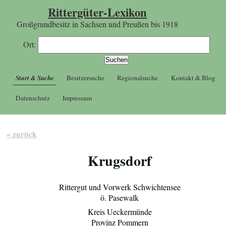
Rittergüter-Lexikon
Großgrundbesitz in Sachsen und Preußen bis 1918
Ort:
Start & Suche
Besitzersuche
Regionalsuche
Kontakt & Blog
Datenschutz
Impressum
« zurück
Krugsdorf
Rittergut und Vorwerk Schwichtensee
ö. Pasewalk
Kreis Ueckermünde
Provinz Pommern