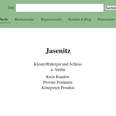
Ort:
 Suche
Besitzersuche
Regionalsuche
Kontakt & Blog
Datenschutz
Jasenitz
Kloster/Rittergut und Schloss
n. Stettin
Kreis Randow
Provinz Pommern
Königreich Preußen