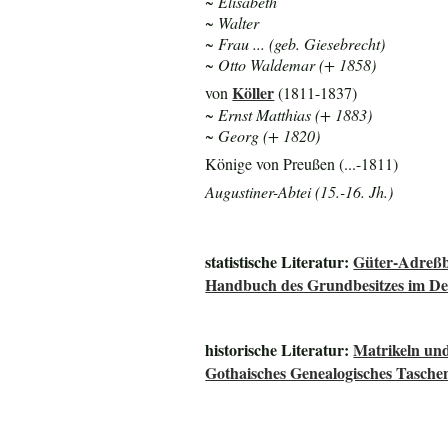
~ Elisabeth
~ Walter
~ Frau ... (geb. Giesebrecht)
~ Otto Waldemar (+ 1858)
Köller
von
(1811-1837)
~ Ernst Matthias (+ 1883)
~ Georg (+ 1820)
Könige von Preußen (...-1811)
Augustiner-Abtei (15.-16. Jh.)
statistische Literatur:
Güter-Adreßb
Handbuch des Grundbesitzes im De
historische Literatur:
Matrikeln und
Gothaisches Genealogisches Tasche