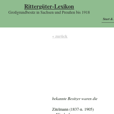
Rittergüter-Lexikon
Großgrundbesitz in Sachsen und Preußen bis 1918
Start &
« zurück
bekannte Besitzer waren die
Zitelmann (1837-n. 1905)