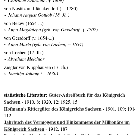
~ Charlotte Ernestine (+ 1809)
von Nostitz und Jänckendorf (...-1780)
~ Johann August Gottlob (18. Jh.)
von Below (1654-...)
~ Anna Magdalena (geb. von Gersdorff, + 1707)
von Gersdorff (v. 1654-...)
~ Anna Maria (geb. von Loeben, + 1654)
von Loeben (17. Jh.)
~ Abraham Melchior
Ziegler von Klipphausen (17. Jh.)
~ Joachim Johann (+ 1630)
statistische Literatur:
Güter-Adreßbuch für das Königreich
Sachsen
- 1910, 8; 1920, 12; 1925, 15
Hofmann's Rittergüter des Königreichs Sachsen
- 1901, 109; 191
112
Jahrbuch des Vermögens und Einkommens der Millionäre im
Königreich Sachsen
- 1912, 187