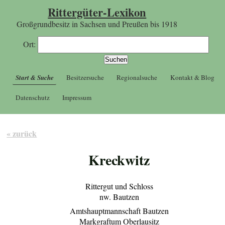
Rittergüter-Lexikon
Großgrundbesitz in Sachsen und Preußen bis 1918
Ort:
Start & Suche
Besitzersuche
Regionalsuche
Kontakt & Blog
Datenschutz
Impressum
« zurück
Kreckwitz
Rittergut und Schloss
nw. Bautzen
Amtshauptmannschaft Bautzen
Markgraftum Oberlausitz