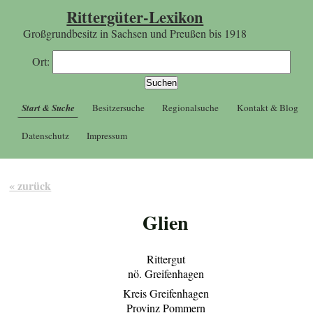
Rittergüter-Lexikon
Großgrundbesitz in Sachsen und Preußen bis 1918
Ort:
Start & Suche
Besitzersuche
Regionalsuche
Kontakt & Blog
Datenschutz
Impressum
« zurück
Glien
Rittergut
nö. Greifenhagen
Kreis Greifenhagen
Provinz Pommern