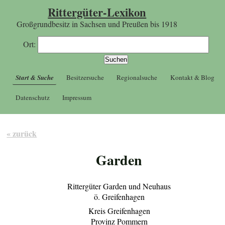
Rittergüter-Lexikon
Großgrundbesitz in Sachsen und Preußen bis 1918
Ort:
Start & Suche
Besitzersuche
Regionalsuche
Kontakt & Blog
Datenschutz
Impressum
« zurück
Garden
Rittergüter Garden und Neuhaus
ö. Greifenhagen
Kreis Greifenhagen
Provinz Pommern