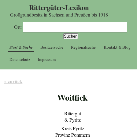
Rittergüter-Lexikon
Großgrundbesitz in Sachsen und Preußen bis 1918
Ort:
Start & Suche
Besitzersuche
Regionalsuche
Kontakt & Blog
Datenschutz
Impressum
« zurück
Woitfick
Rittergut
ö. Pyritz
Kreis Pyritz
Provinz Pommern