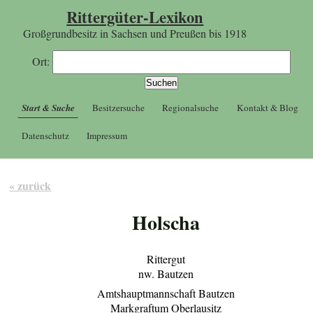
Rittergüter-Lexikon
Großgrundbesitz in Sachsen und Preußen bis 1918
Ort:
Start & Suche
Besitzersuche
Regionalsuche
Kontakt & Blog
Datenschutz
Impressum
« zurück
Holscha
Rittergut
nw. Bautzen
Amtshauptmannschaft Bautzen
Markgraftum Oberlausitz