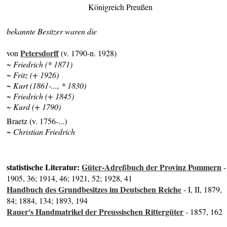
Königreich Preußen
bekannte Besitzer waren die
Petersdorff
von
(v. 1790-n. 1928)
~ Friedrich (* 1871)
~ Fritz (+ 1926)
~ Kurt (1861-..., * 1830)
~ Friedrich (+ 1845)
~ Kurd (+ 1790)
Braetz (v. 1756-...)
~ Christian Friedrich
statistische Literatur:
Güter-Adreßbuch der Provinz Pommern
-
1905, 36; 1914, 46; 1921, 52; 1928, 41
Handbuch des Grundbesitzes im Deutschen Reiche
- I, II, 1879,
84; 1884, 134; 1893, 194
Rauer's Handmatrikel der Preussischen Rittergüter
- 1857, 162