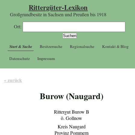
Rittergüter-Lexikon
Großgrundbesitz in Sachsen und Preußen bis 1918
Ort:
Start & Suche
Besitzersuche
Regionalsuche
Kontakt & Blog
Datenschutz
Impressum
« zurück
Burow (Naugard)
Rittergut Burow B
ö. Gollnow
Kreis Naugard
Provinz Pommern