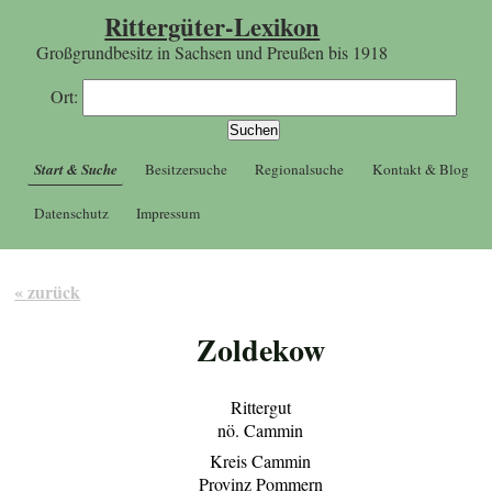
Rittergüter-Lexikon
Großgrundbesitz in Sachsen und Preußen bis 1918
Ort:
Start & Suche
Besitzersuche
Regionalsuche
Kontakt & Blog
Datenschutz
Impressum
« zurück
Zoldekow
Rittergut
nö. Cammin
Kreis Cammin
Provinz Pommern