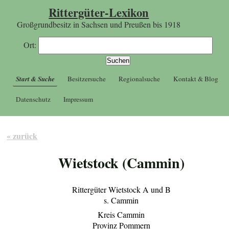
Rittergüter-Lexikon
Großgrundbesitz in Sachsen und Preußen bis 1918
Ort:
Start & Suche
Besitzersuche
Regionalsuche
Kontakt & Blog
Datenschutz
Impressum
« zurück
Wietstock (Cammin)
Rittergüter Wietstock A und B
s. Cammin
Kreis Cammin
Provinz Pommern