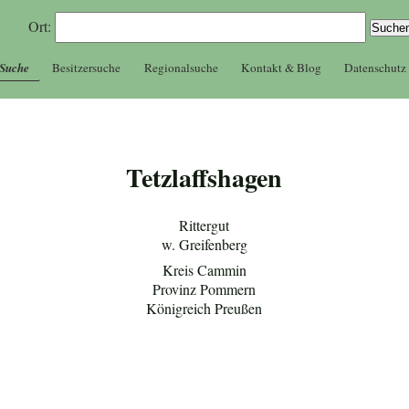
Ort:
 Suche
Besitzersuche
Regionalsuche
Kontakt & Blog
Datenschutz
Tetzlaffshagen
Rittergut
w. Greifenberg
Kreis Cammin
Provinz Pommern
Königreich Preußen