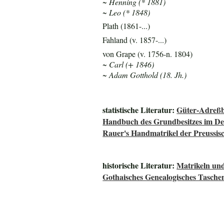
~ Henning (* 1881)
~ Leo (* 1848)
Plath (1861-...)
Fahland (v. 1857-...)
von Grape (v. 1756-n. 1804)
~ Carl (+ 1846)
~ Adam Gotthold (18. Jh.)
statistische Literatur:
Güter-Adreßb
Handbuch des Grundbesitzes im De
Rauer's Handmatrikel der Preussisc
historische Literatur:
Matrikeln und
Gothaisches Genealogisches Tasche