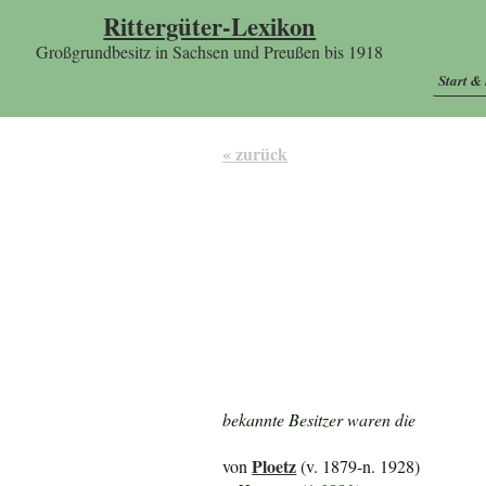
Rittergüter-Lexikon
Großgrundbesitz in Sachsen und Preußen bis 1918
Start &
« zurück
bekannte Besitzer waren die
Ploetz
von
(v. 1879-n. 1928)