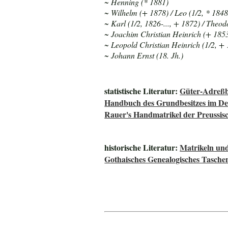
~ Henning (* 1881)
~ Wilhelm (+ 1878) / Leo (1/2, * 1848)
~ Karl (1/2, 1826-..., + 1872) / Theo
~ Joachim Christian Heinrich (+ 1853)
~ Leopold Christian Heinrich (1/2, + 
~ Johann Ernst (18. Jh.)
statistische Literatur:
Güter-Adreßb
Handbuch des Grundbesitzes im De
Rauer's Handmatrikel der Preussisc
historische Literatur:
Matrikeln und
Gothaisches Genealogisches Tasche