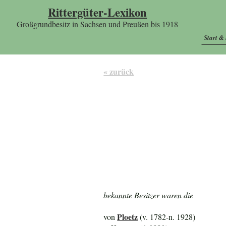
Rittergüter-Lexikon
Großgrundbesitz in Sachsen und Preußen bis 1918
Start &
« zurück
bekannte Besitzer waren die
Ploetz
von
(v. 1782-n. 1928)