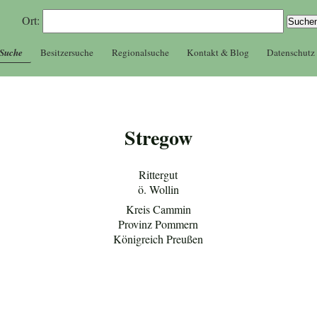
Ort:
 Suche
Besitzersuche
Regionalsuche
Kontakt & Blog
Datenschutz
Stregow
Rittergut
ö. Wollin
Kreis Cammin
Provinz Pommern
Königreich Preußen