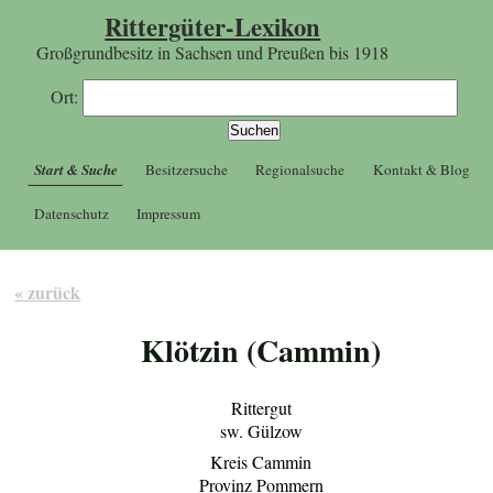
Rittergüter-Lexikon
Großgrundbesitz in Sachsen und Preußen bis 1918
Ort:
Start & Suche
Besitzersuche
Regionalsuche
Kontakt & Blog
Datenschutz
Impressum
« zurück
Klötzin (Cammin)
Rittergut
sw. Gülzow
Kreis Cammin
Provinz Pommern