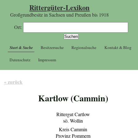
Rittergüter-Lexikon
Großgrundbesitz in Sachsen und Preußen bis 1918
Ort:
Start & Suche
Besitzersuche
Regionalsuche
Kontakt & Blog
Datenschutz
Impressum
« zurück
Kartlow (Cammin)
Rittergut Cartlow
sö. Wollin
Kreis Cammin
Provinz Pommern