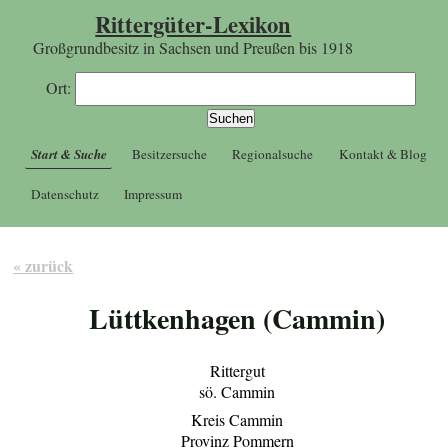
Rittergüter-Lexikon
Großgrundbesitz in Sachsen und Preußen bis 1918
Ort:
Start & Suche
Besitzersuche
Regionalsuche
Kontakt & Blog
Datenschutz
Impressum
« zurück
Lüttkenhagen (Cammin)
Rittergut
sö. Cammin
Kreis Cammin
Provinz Pommern