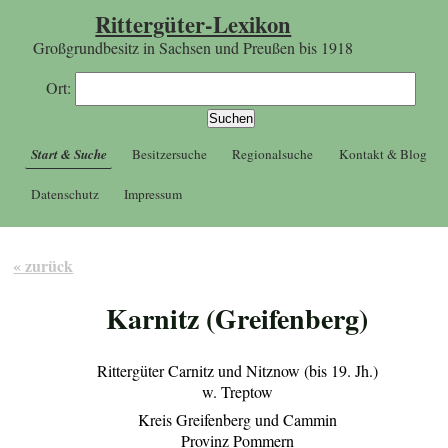
Rittergüter-Lexikon
Großgrundbesitz in Sachsen und Preußen bis 1918
Ort:
Start & Suche
Besitzersuche
Regionalsuche
Kontakt & Blog
Datenschutz
Impressum
« zurück
Karnitz (Greifenberg)
Rittergüter Carnitz und Nitznow (bis 19. Jh.)
w. Treptow
Kreis Greifenberg und Cammin
Provinz Pommern