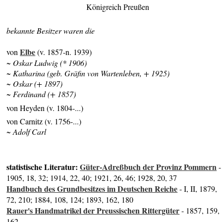
Königreich Preußen
bekannte Besitzer waren die
Elbe
von
(v. 1857-n. 1939)
~ Oskar Ludwig (* 1906)
~ Katharina (geb. Gräfin von Wartenleben, + 1925)
~ Oskar (+ 1897)
~ Ferdinand (+ 1857)
von Heyden (v. 1804-...)
von Carnitz (v. 1756-...)
~ Adolf Carl
statistische Literatur:
Güter-Adreßbuch der Provinz Pommern
-
1905, 18, 32; 1914, 22, 40; 1921, 26, 46; 1928, 20, 37
Handbuch des Grundbesitzes im Deutschen Reiche
- I, II, 1879,
72, 210; 1884, 108, 124; 1893, 162, 180
Rauer's Handmatrikel der Preussischen Rittergüter
- 1857, 159,
162