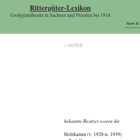
Rittergüter-Lexikon
Großgrundbesitz in Sachsen und Preußen bis 1918
Start &
« zurück
bekannte Besitzer waren die
Holzkamm (v. 1928-n. 1939)