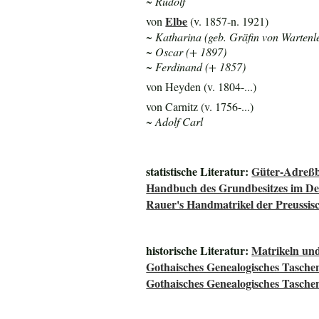
~ Rudolf
Elbe
von
(v. 1857-n. 1921)
~ Katharina (geb. Gräfin von Wartenl
~ Oscar (+ 1897)
~ Ferdinand (+ 1857)
von Heyden (v. 1804-...)
von Carnitz (v. 1756-...)
~ Adolf Carl
statistische Literatur:
Güter-Adreßb
Handbuch des Grundbesitzes im De
Rauer's Handmatrikel der Preussisc
historische Literatur:
Matrikeln und
Gothaisches Genealogisches Tasche
Gothaisches Genealogisches Tasche