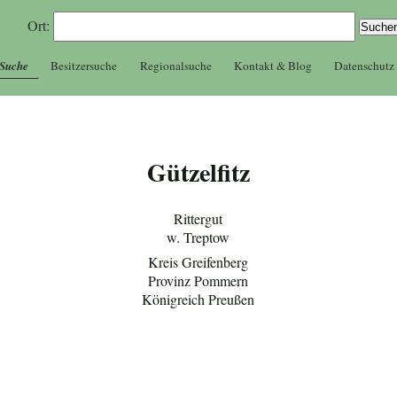
Ort:
 Suche
Besitzersuche
Regionalsuche
Kontakt & Blog
Datenschutz
Gützelfitz
Rittergut
w. Treptow
Kreis Greifenberg
Provinz Pommern
Königreich Preußen