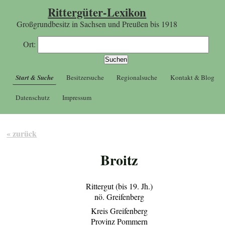
Rittergüter-Lexikon
Großgrundbesitz in Sachsen und Preußen bis 1918
Ort:
Start & Suche
Besitzersuche
Regionalsuche
Kontakt & Blog
Datenschutz
Impressum
« zurück
Broitz
Rittergut (bis 19. Jh.)
nö. Greifenberg
Kreis Greifenberg
Provinz Pommern