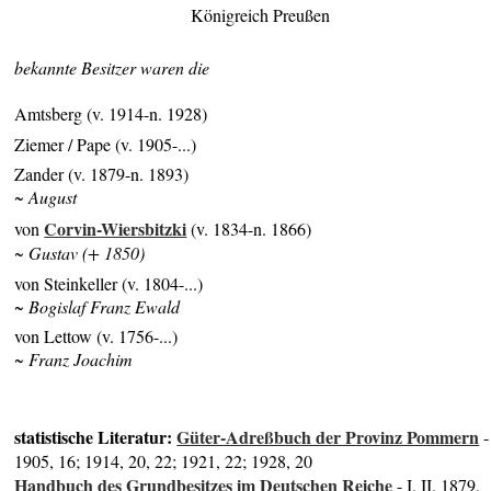
Königreich Preußen
bekannte Besitzer waren die
Amtsberg (v. 1914-n. 1928)
Ziemer / Pape (v. 1905-...)
Zander (v. 1879-n. 1893)
~ August
Corvin-Wiersbitzki
von
(v. 1834-n. 1866)
~ Gustav (+ 1850)
von Steinkeller (v. 1804-...)
~ Bogislaf Franz Ewald
von Lettow (v. 1756-...)
~ Franz Joachim
statistische Literatur:
Güter-Adreßbuch der Provinz Pommern
-
1905, 16; 1914, 20, 22; 1921, 22; 1928, 20
Handbuch des Grundbesitzes im Deutschen Reiche
- I, II, 1879,