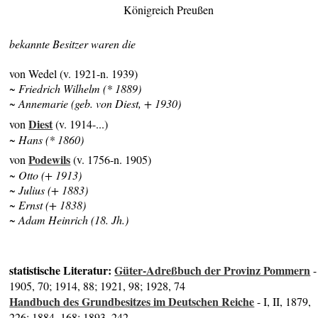
Königreich Preußen
bekannte Besitzer waren die
von Wedel (v. 1921-n. 1939)
~ Friedrich Wilhelm (* 1889)
~ Annemarie (geb. von Diest, + 1930)
Diest
von
(v. 1914-...)
~ Hans (* 1860)
Podewils
von
(v. 1756-n. 1905)
~ Otto (+ 1913)
~ Julius (+ 1883)
~ Ernst (+ 1838)
~ Adam Heinrich (18. Jh.)
statistische Literatur:
Güter-Adreßbuch der Provinz Pommern
-
1905, 70; 1914, 88; 1921, 98; 1928, 74
Handbuch des Grundbesitzes im Deutschen Reiche
- I, II, 1879,
226; 1884, 168; 1893, 242