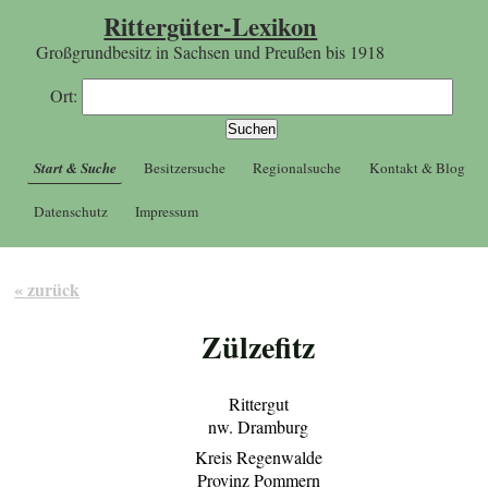
Rittergüter-Lexikon
Großgrundbesitz in Sachsen und Preußen bis 1918
Ort:
Start & Suche
Besitzersuche
Regionalsuche
Kontakt & Blog
Datenschutz
Impressum
« zurück
Zülzefitz
Rittergut
nw. Dramburg
Kreis Regenwalde
Provinz Pommern