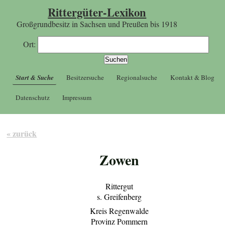
Rittergüter-Lexikon
Großgrundbesitz in Sachsen und Preußen bis 1918
Ort:
Start & Suche
Besitzersuche
Regionalsuche
Kontakt & Blog
Datenschutz
Impressum
« zurück
Zowen
Rittergut
s. Greifenberg
Kreis Regenwalde
Provinz Pommern